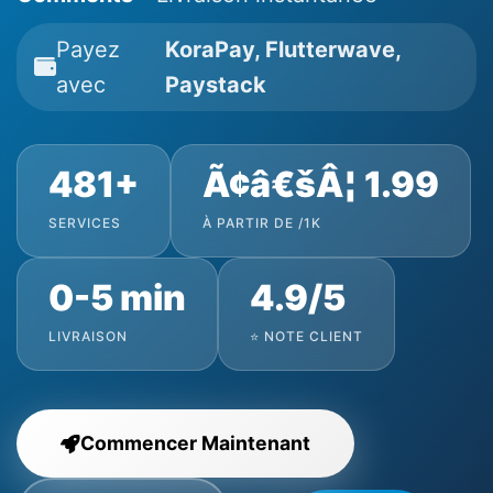
Payez
KoraPay, Flutterwave,
avec
Paystack
481+
Ã¢â€šÂ¦ 1.99
SERVICES
À PARTIR DE /1K
0-5 min
4.9/5
LIVRAISON
⭐ NOTE CLIENT
Commencer Maintenant