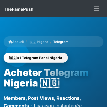
TheFamePush
Accueil
🇳🇬 Nigeria
Telegram
🇳🇬 #1 Telegram Panel Nigeria
Acheter
Telegram
Nigeria 🇳🇬
Members, Post Views, Reactions,
Comments
- Livraison instantanée