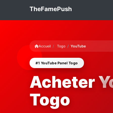
TheFamePush
Accueil
Togo
YouTube
#1 YouTube Panel Togo
Acheter
Y
Togo