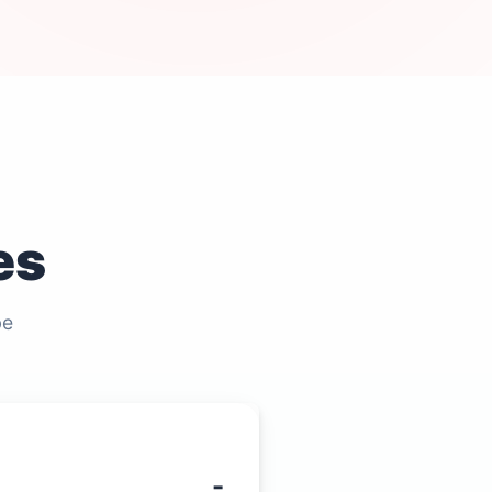
es
be