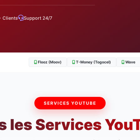
 Clients
Support 24/7
Flooz (Moov)
T-Money (Togocel)
Wave
SERVICES YOUTUBE
s les Services You