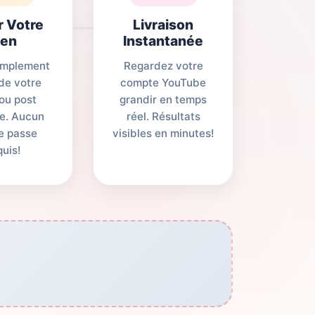
r Votre
Livraison
ien
Instantanée
simplement
Regardez votre
 de votre
compte YouTube
 ou post
grandir en temps
e. Aucun
réel. Résultats
e passe
visibles en minutes!
quis!