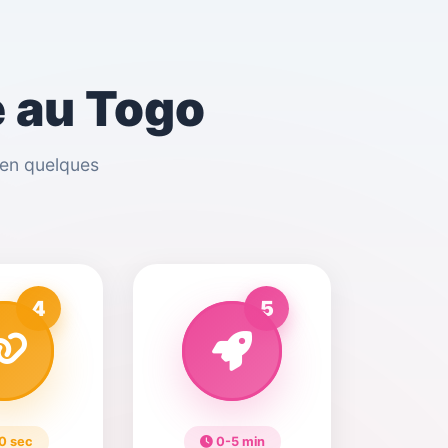
 au Togo
 en quelques
4
5
0 sec
0-5 min