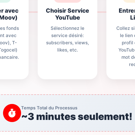
r avec
Choisir Service
Entre
(Moov)
YouTube
L
es fonds
Sélectionnez le
Collez 
nt avec
service désiré:
le lien
oov), T-
subscribers, views,
profil
Togocel)
likes, etc.
YouTub
bancaire.
mot d
re
Temps Total du Processus
~3 minutes seulement!