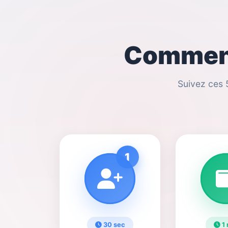
Comment
Suivez ces 
1
30 sec
1 